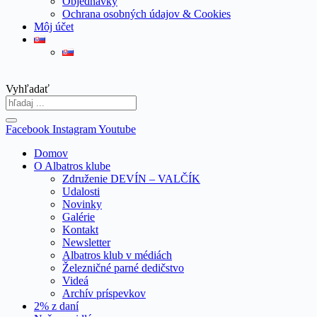
Objednávky
Ochrana osobných údajov & Cookies
Môj účet
Vyhľadať
Facebook
Instagram
Youtube
Domov
O Albatros klube
Združenie DEVÍN – VALČÍK
Udalosti
Novinky
Galérie
Kontakt
Newsletter
Albatros klub v médiách
Železničné parné dedičstvo
Videá
Archív príspevkov
2% z daní