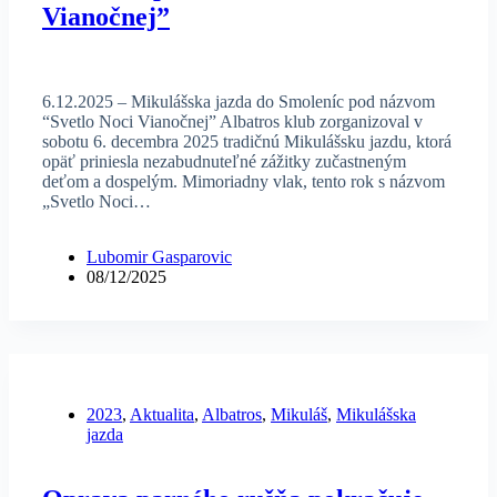
Vianočnej”
6.12.2025 – Mikulášska jazda do Smoleníc pod názvom
“Svetlo Noci Vianočnej” Albatros klub zorganizoval v
sobotu 6. decembra 2025 tradičnú Mikulášsku jazdu, ktorá
opäť priniesla nezabudnuteľné zážitky zučastneným
deťom a dospelým. Mimoriadny vlak, tento rok s názvom
„Svetlo Noci…
Lubomir Gasparovic
08/12/2025
2023
,
Aktualita
,
Albatros
,
Mikuláš
,
Mikulášska
jazda