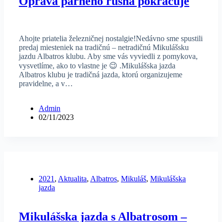
Oprava parného rušňa pokračuje
Ahojte priatelia železničnej nostalgie!Nedávno sme spustili
predaj miesteniek na tradičnú – netradičnú Mikulášsku
jazdu Albatros klubu. Aby sme vás vyviedli z pomykova,
vysvetlíme, ako to vlastne je 😉 .Mikulášska jazda
Albatros klubu je tradičná jazda, ktorú organizujeme
pravidelne, a v…
Admin
02/11/2023
2021
,
Aktualita
,
Albatros
,
Mikuláš
,
Mikulášska
jazda
Mikulášska jazda s Albatrosom –