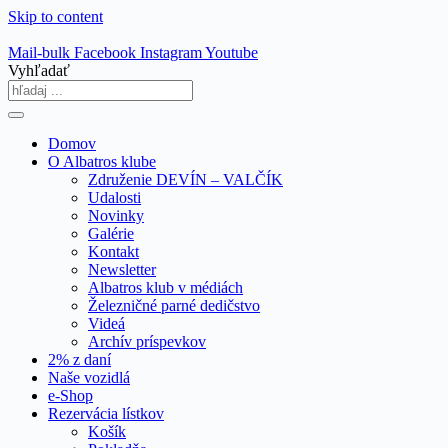
Skip to content
Mail-bulk
Facebook
Instagram
Youtube
Vyhľadať
Domov
O Albatros klube
Združenie DEVÍN – VALČÍK
Udalosti
Novinky
Galérie
Kontakt
Newsletter
Albatros klub v médiách
Železničné parné dedičstvo
Videá
Archív príspevkov
2% z daní
Naše vozidlá
e-Shop
Rezervácia lístkov
Košík