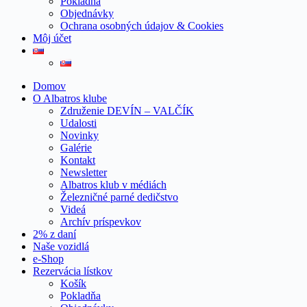
Pokladňa
Objednávky
Ochrana osobných údajov & Cookies
Môj účet
Domov
O Albatros klube
Združenie DEVÍN – VALČÍK
Udalosti
Novinky
Galérie
Kontakt
Newsletter
Albatros klub v médiách
Železničné parné dedičstvo
Videá
Archív príspevkov
2% z daní
Naše vozidlá
e-Shop
Rezervácia lístkov
Košík
Pokladňa