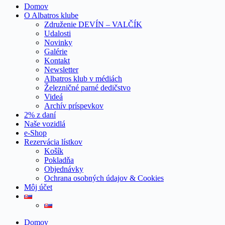
Domov
O Albatros klube
Združenie DEVÍN – VALČÍK
Udalosti
Novinky
Galérie
Kontakt
Newsletter
Albatros klub v médiách
Železničné parné dedičstvo
Videá
Archív príspevkov
2% z daní
Naše vozidlá
e-Shop
Rezervácia lístkov
Košík
Pokladňa
Objednávky
Ochrana osobných údajov & Cookies
Môj účet
Domov