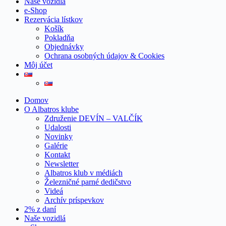
Naše vozidlá
e-Shop
Rezervácia lístkov
Košík
Pokladňa
Objednávky
Ochrana osobných údajov & Cookies
Môj účet
Domov
O Albatros klube
Združenie DEVÍN – VALČÍK
Udalosti
Novinky
Galérie
Kontakt
Newsletter
Albatros klub v médiách
Železničné parné dedičstvo
Videá
Archív príspevkov
2% z daní
Naše vozidlá