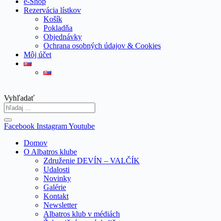
e-Shop
Rezervácia lístkov
Košík
Pokladňa
Objednávky
Ochrana osobných údajov & Cookies
Môj účet
Vyhľadať
Facebook
Instagram
Youtube
Domov
O Albatros klube
Združenie DEVÍN – VALČÍK
Udalosti
Novinky
Galérie
Kontakt
Newsletter
Albatros klub v médiách