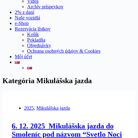
Videá
Archív príspevkov
2% z daní
Naše vozidlá
e-Shop
Rezervácia lístkov
Košík
Pokladňa
Objednávky
Ochrana osobných údajov & Cookies
Môj účet
Kategória
Mikulášska jazda
2025
,
Mikulášska jazda
6. 12. 2025_Mikulášska jazda do
Smoleníc pod názvom “Svetlo Noci