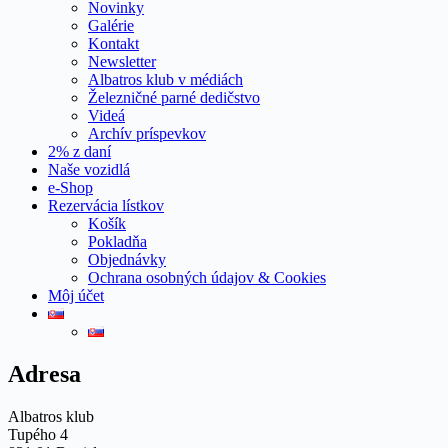
Novinky
Galérie
Kontakt
Newsletter
Albatros klub v médiách
Železničné parné dedičstvo
Videá
Archív príspevkov
2% z daní
Naše vozidlá
e-Shop
Rezervácia lístkov
Košík
Pokladňa
Objednávky
Ochrana osobných údajov & Cookies
Môj účet
Adresa
Albatros klub
Tupého 4