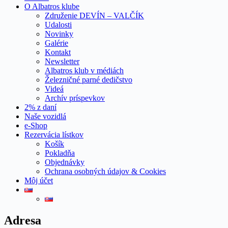
O Albatros klube
Združenie DEVÍN – VALČÍK
Udalosti
Novinky
Galérie
Kontakt
Newsletter
Albatros klub v médiách
Železničné parné dedičstvo
Videá
Archív príspevkov
2% z daní
Naše vozidlá
e-Shop
Rezervácia lístkov
Košík
Pokladňa
Objednávky
Ochrana osobných údajov & Cookies
Môj účet
Adresa