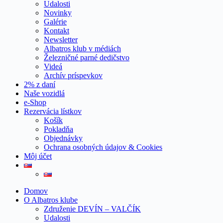
Udalosti
Novinky
Galérie
Kontakt
Newsletter
Albatros klub v médiách
Železničné parné dedičstvo
Videá
Archív príspevkov
2% z daní
Naše vozidlá
e-Shop
Rezervácia lístkov
Košík
Pokladňa
Objednávky
Ochrana osobných údajov & Cookies
Môj účet
Domov
O Albatros klube
Združenie DEVÍN – VALČÍK
Udalosti