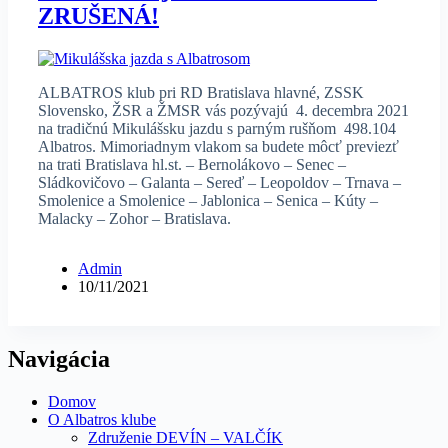
ZRUŠENÁ!
ALBATROS klub pri RD Bratislava hlavné, ZSSK
Slovensko, ŽSR a ŽMSR vás pozývajú 4. decembra 2021
na tradičnú Mikulášsku jazdu s parným rušňom 498.104
Albatros. Mimoriadnym vlakom sa budete môcť previezť
na trati Bratislava hl.st. – Bernolákovo – Senec –
Sládkovičovo – Galanta – Sereď – Leopoldov – Trnava –
Smolenice a Smolenice – Jablonica – Senica – Kúty –
Malacky – Zohor – Bratislava.
Admin
10/11/2021
Navigácia
Domov
O Albatros klube
Združenie DEVÍN – VALČÍK