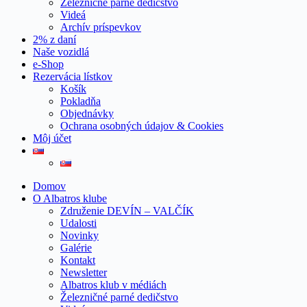
Železničné parné dedičstvo
Videá
Archív príspevkov
2% z daní
Naše vozidlá
e-Shop
Rezervácia lístkov
Košík
Pokladňa
Objednávky
Ochrana osobných údajov & Cookies
Môj účet
Domov
O Albatros klube
Združenie DEVÍN – VALČÍK
Udalosti
Novinky
Galérie
Kontakt
Newsletter
Albatros klub v médiách
Železničné parné dedičstvo