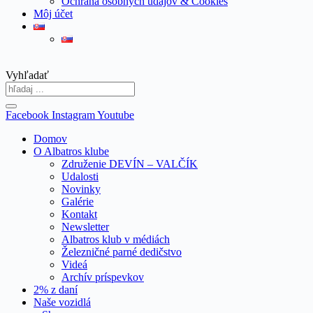
Ochrana osobných údajov & Cookies
Môj účet
Vyhľadať
Facebook
Instagram
Youtube
Domov
O Albatros klube
Združenie DEVÍN – VALČÍK
Udalosti
Novinky
Galérie
Kontakt
Newsletter
Albatros klub v médiách
Železničné parné dedičstvo
Videá
Archív príspevkov
2% z daní
Naše vozidlá