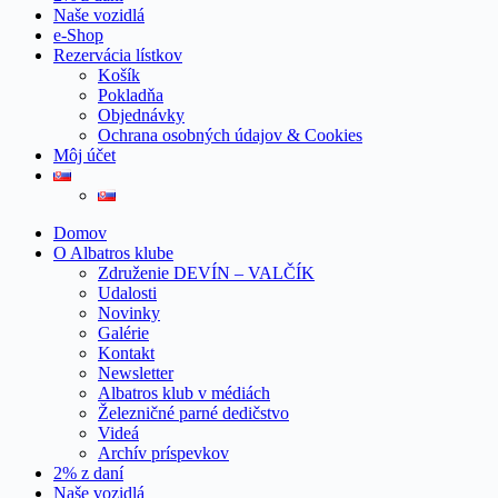
Naše vozidlá
e-Shop
Rezervácia lístkov
Košík
Pokladňa
Objednávky
Ochrana osobných údajov & Cookies
Môj účet
Domov
O Albatros klube
Združenie DEVÍN – VALČÍK
Udalosti
Novinky
Galérie
Kontakt
Newsletter
Albatros klub v médiách
Železničné parné dedičstvo
Videá
Archív príspevkov
2% z daní
Naše vozidlá