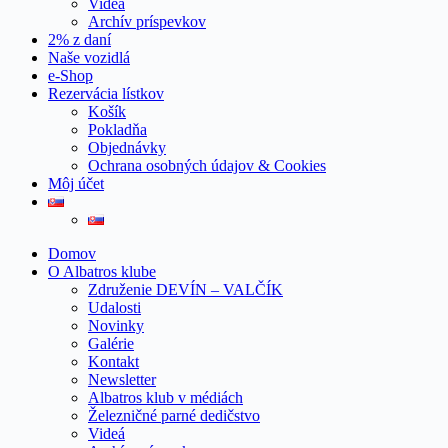
Videá
Archív príspevkov
2% z daní
Naše vozidlá
e-Shop
Rezervácia lístkov
Košík
Pokladňa
Objednávky
Ochrana osobných údajov & Cookies
Môj účet
Domov
O Albatros klube
Združenie DEVÍN – VALČÍK
Udalosti
Novinky
Galérie
Kontakt
Newsletter
Albatros klub v médiách
Železničné parné dedičstvo
Videá