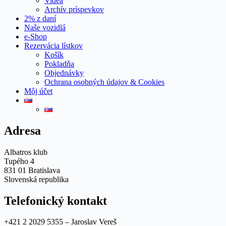
Videá
Archív príspevkov
2% z daní
Naše vozidlá
e-Shop
Rezervácia lístkov
Košík
Pokladňa
Objednávky
Ochrana osobných údajov & Cookies
Môj účet
Adresa
Albatros klub
Tupého 4
831 01 Bratislava
Slovenská republika
Telefonický kontakt
+421 2 2029 5355 – Jaroslav Vereš