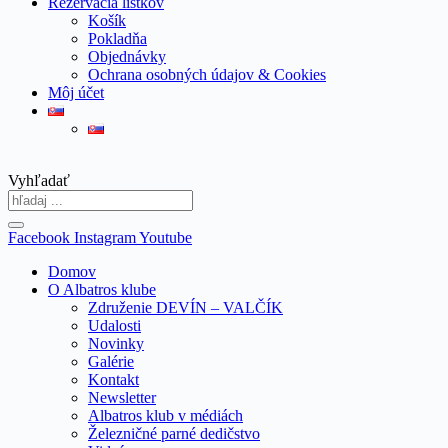
Rezervácia lístkov
Košík
Pokladňa
Objednávky
Ochrana osobných údajov & Cookies
Môj účet
Vyhľadať
Facebook
Instagram
Youtube
Domov
O Albatros klube
Združenie DEVÍN – VALČÍK
Udalosti
Novinky
Galérie
Kontakt
Newsletter
Albatros klub v médiách
Železničné parné dedičstvo