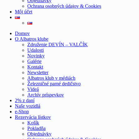
Objednávky
Ochrana osobných údajov & Cookies
Môj účet
Domov
O Albatros klube
Združenie DEVÍN – VALČÍK
Udalosti
Novinky
Galérie
Kontakt
Newsletter
Albatros klub v médiách
Železničné parné dedičstvo
Videá
Archív príspevkov
2% z daní
Naše vozidlá
e-Shop
Rezervácia lístkov
Košík
Pokladňa
Objednávky