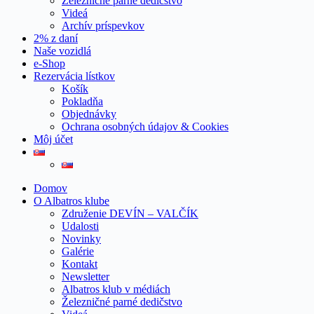
Železničné parné dedičstvo
Videá
Archív príspevkov
2% z daní
Naše vozidlá
e-Shop
Rezervácia lístkov
Košík
Pokladňa
Objednávky
Ochrana osobných údajov & Cookies
Môj účet
Domov
O Albatros klube
Združenie DEVÍN – VALČÍK
Udalosti
Novinky
Galérie
Kontakt
Newsletter
Albatros klub v médiách
Železničné parné dedičstvo