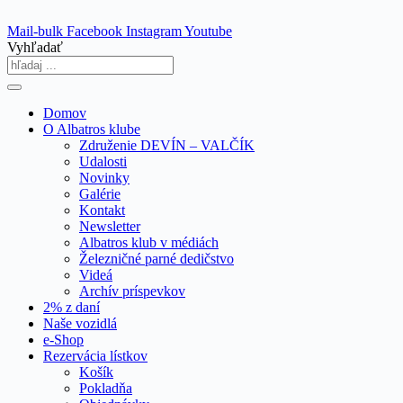
Skip
to
Mail-bulk
Facebook
Instagram
Youtube
content
Vyhľadať
Domov
O Albatros klube
Združenie DEVÍN – VALČÍK
Udalosti
Novinky
Galérie
Kontakt
Newsletter
Albatros klub v médiách
Železničné parné dedičstvo
Videá
Archív príspevkov
2% z daní
Naše vozidlá
e-Shop
Rezervácia lístkov
Košík
Pokladňa