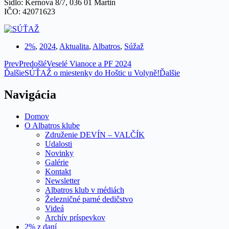
Sídlo: Kernova 8/7, 036 01 Martin
IČO: 42071623
2%
,
2024
,
Aktualita
,
Albatros
,
Súžaž
Prev
Predošlé
Veselé Vianoce a PF 2024
Ďalšie
SÚŤAŽ o miestenky do Hoštic u Volyně!
Ďalšie
Navigácia
Domov
O Albatros klube
Združenie DEVÍN – VALČÍK
Udalosti
Novinky
Galérie
Kontakt
Newsletter
Albatros klub v médiách
Železničné parné dedičstvo
Videá
Archív príspevkov
2% z daní