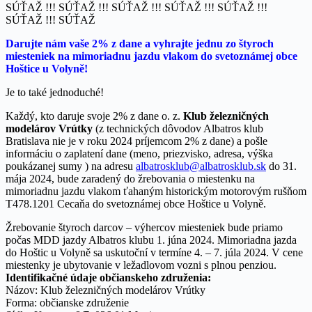
SÚŤAŽ !!! SÚŤAŽ !!! SÚŤAŽ !!! SÚŤAŽ !!! SÚŤAŽ !!!
SÚŤAŽ !!! SÚŤAŽ
Darujte nám vaše 2% z dane a vyhrajte jednu zo štyroch
miesteniek na mimoriadnu jazdu vlakom do svetoznámej obce
Hoštice u Volyně!
Je to také jednoduché!
Každý, kto daruje svoje 2% z dane o. z.
Klub železničných
modelárov Vrútky
(z technických dôvodov Albatros klub
Bratislava nie je v roku 2024 príjemcom 2% z dane) a pošle
informáciu o zaplatení dane (meno, priezvisko, adresa, výška
poukázanej sumy ) na adresu
albatrosklub@albatrosklub.sk
do 31.
mája 2024, bude zaradený do žrebovania o miestenku na
mimoriadnu jazdu vlakom ťahaným historickým motorovým rušňom
T478.1201 Cecaňa do svetoznámej obce Hoštice u Volyně.
Žrebovanie štyroch darcov – výhercov miesteniek bude priamo
počas MDD jazdy Albatros klubu 1. júna 2024. Mimoriadna jazda
do Hoštic u Volyně sa uskutoční v termíne 4. – 7. júla 2024. V cene
miestenky je ubytovanie v ležadlovom vozni s plnou penziou.
Identifikačné údaje občianskeho združenia:
Názov: Klub železničných modelárov Vrútky
Forma: občianske združenie