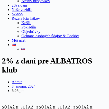
Archív príspevkov
2% z daní
Naše vozidlá
e-Shop
Rezervácia lístkov
Košík
Pokladňa
Objednávky
Ochrana osobných údajov & Cookies
Môj účet
2% z daní pre ALBATROS
klub
Admin
8 januára, 2024
6:26 pm
SÚŤAŽ !!! SÚŤAŽ !!! SÚŤAŽ !!! SÚŤAŽ !!! SÚŤAŽ !!!