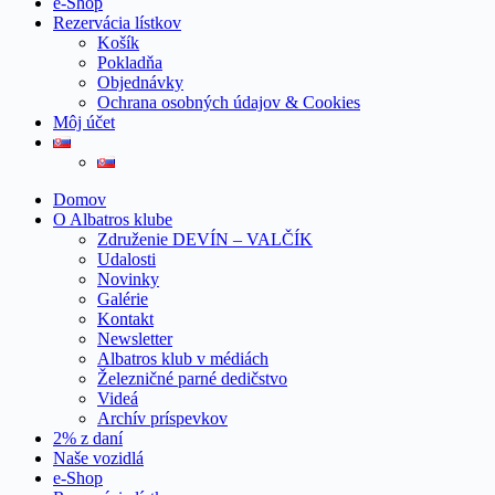
e-Shop
Rezervácia lístkov
Košík
Pokladňa
Objednávky
Ochrana osobných údajov & Cookies
Môj účet
Domov
O Albatros klube
Združenie DEVÍN – VALČÍK
Udalosti
Novinky
Galérie
Kontakt
Newsletter
Albatros klub v médiách
Železničné parné dedičstvo
Videá
Archív príspevkov
2% z daní
Naše vozidlá
e-Shop