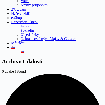
Videá
Archív príspevkov
2% z daní
Naše vozidlá
e-Shop
Rezervácia lístkov
Košík
Pokladňa
Objednávky
Ochrana osobných údajov & Cookies
Môj účet
Archívy
Udalosti
0 udalosti found.