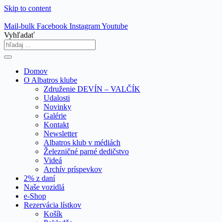
Skip to content
Mail-bulk
Facebook
Instagram
Youtube
Vyhľadať
Domov
O Albatros klube
Združenie DEVÍN – VALČÍK
Udalosti
Novinky
Galérie
Kontakt
Newsletter
Albatros klub v médiách
Železničné parné dedičstvo
Videá
Archív príspevkov
2% z daní
Naše vozidlá
e-Shop
Rezervácia lístkov
Košík