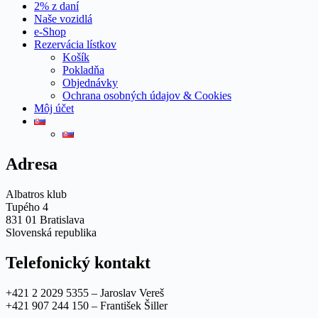
2% z daní
Naše vozidlá
e-Shop
Rezervácia lístkov
Košík
Pokladňa
Objednávky
Ochrana osobných údajov & Cookies
Môj účet
Adresa
Albatros klub
Tupého 4
831 01 Bratislava
Slovenská republika
Telefonický kontakt
+421 2 2029 5355 – Jaroslav Vereš
+421 907 244 150 – František Šiller