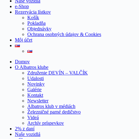
Naše vozidlá
e-Shop
Rezervácia lístkov
Košík
Pokladňa
Objednávky
Ochrana osobných údajov & Cookies
Môj účet
Domov
O Albatros klube
Združenie DEVÍN – VALČÍK
Udalosti
Novinky
Galérie
Kontakt
Newsletter
Albatros klub v médiách
Železničné parné dedičstvo
Videá
Archív príspevkov
2% z daní
Naše vozidlá