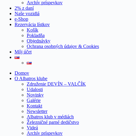
Archív príspevkov
2% z daní
Naše vozidlá
e-Shop
Rezervácia lístkov
Košík
Pokladňa
Objednávky
Ochrana osobných údajov & Cookies
Môj účet
Domov
O Albatros klube
Združenie DEVÍN – VALČÍK
Udalosti
Novinky
Galérie
Kontakt
Newsletter
Albatros klub v médiách
Železničné parné dedičstvo
Videá
Archív príspevkov