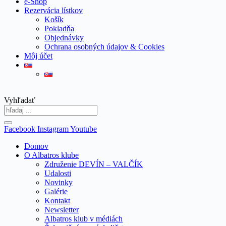
e-Shop
Rezervácia lístkov
Košík
Pokladňa
Objednávky
Ochrana osobných údajov & Cookies
Môj účet
Vyhľadať
Facebook
Instagram
Youtube
Domov
O Albatros klube
Združenie DEVÍN – VALČÍK
Udalosti
Novinky
Galérie
Kontakt
Newsletter
Albatros klub v médiách