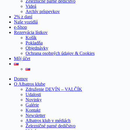
Železničné parné dedičstvo
Videá
Archív príspevkov
2% z daní
Naše vozidlá
e-Shop
Rezervácia lístkov
Košík
Pokladňa
Objednávky
Ochrana osobných údajov & Cookies
Môj účet
Domov
O Albatros klube
Združenie DEVÍN – VALČÍK
Udalosti
Novinky
Galérie
Kontakt
Newsletter
Albatros klub v médiách
Železničné parné dedičstvo