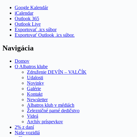
Google Kalendár
iCalendar
Outlook 365
Outlook Live
Exportovať .ics súbor
Exportovať Outlook .ics súbor.
Navigácia
Domov
O Albatros klube
Združenie DEVÍN – VALČÍK
Udalosti
Novinky
Galérie
Kontakt
Newsletter
Albatros klub v médiách
Železničné parné dedičstvo
Videá
Archív príspevkov
2% z daní
Naše vozidlá