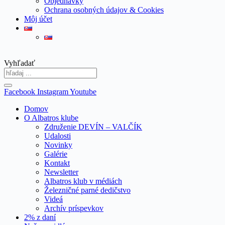
Objednávky
Ochrana osobných údajov & Cookies
Môj účet
Vyhľadať
Facebook
Instagram
Youtube
Domov
O Albatros klube
Združenie DEVÍN – VALČÍK
Udalosti
Novinky
Galérie
Kontakt
Newsletter
Albatros klub v médiách
Železničné parné dedičstvo
Videá
Archív príspevkov
2% z daní