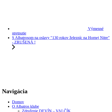
Výmenné
stretnutie
S Albatrosom na oslavy "130 rokov železníc na Hornej Nitre"
- ZRUŠENÁ !
Navigácia
Domov
O Albatros klube
Združenie DEVÍN – VALČÍK