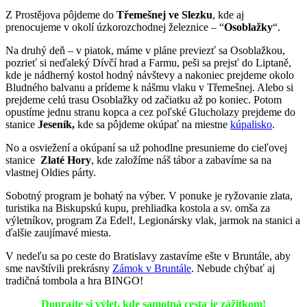
Z Prostějova pôjdeme do
Třemešnej ve Slezku
, kde aj
prenocujeme v okolí úzkorozchodnej železnice – “
Osoblažky
“.
Na druhý deň – v piatok, máme v pláne previezť sa Osoblažkou,
pozrieť si neďaleký Dívčí hrad a Farmu, peši sa prejsť do Liptaně,
kde je nádherný kostol hodný návštevy a nakoniec prejdeme okolo
Bludného balvanu a prídeme k nášmu vlaku v Třemešnej. Alebo si
prejdeme celú trasu Osoblažky od začiatku až po koniec. Potom
opustíme jednu stranu kopca a cez poľské Glucholazy prejdeme do
stanice
Jeseník,
kde sa pôjdeme okúpať na miestne
kúpalisko
.
No a osviežení a okúpaní sa už pohodlne presunieme do cieľovej
stanice
Zlaté Hory
, kde založíme náš tábor a zabavíme sa na
vlastnej Oldies párty.
Sobotný program je bohatý na výber. V ponuke je ryžovanie zlata,
turistika na Biskupskú kupu, prehliadka kostola a sv. omša za
výletníkov, program Za Edel!, Legionársky vlak, jarmok na stanici a
ďalšie zaujímavé miesta.
V nedeľu sa po ceste do Bratislavy zastavíme ešte v Bruntále, aby
sme navštívili prekrásny
Zámok v Bruntále
. Nebude chýbať aj
tradičná tombola a hra BINGO!
Doprajte si výlet, kde samotná cesta je zážitkom!