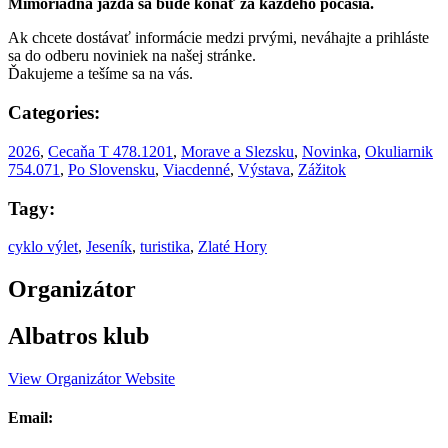
Mimoriadna jazda sa bude konať za každého počasia.
Ak chcete dostávať informácie medzi prvými, neváhajte a prihláste
sa do odberu noviniek na našej stránke.
Ďakujeme a tešíme sa na vás.
Categories:
2026
,
Cecaňa T 478.1201
,
Morave a Slezsku
,
Novinka
,
Okuliarnik
754.071
,
Po Slovensku
,
Viacdenné
,
Výstava
,
Zážitok
Tagy:
cyklo výlet
,
Jeseník
,
turistika
,
Zlaté Hory
Organizátor
Albatros klub
View Organizátor Website
Email: