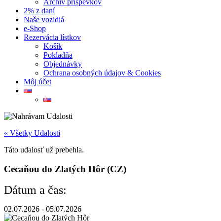
Archív príspevkov
2% z daní
Naše vozidlá
e-Shop
Rezervácia lístkov
Košík
Pokladňa
Objednávky
Ochrana osobných údajov & Cookies
Môj účet
« Všetky Udalosti
Táto udalosť už prebehla.
Cecaňou do Zlatých Hôr (CZ)
Dátum a čas:
02.07.2026
-
05.07.2026