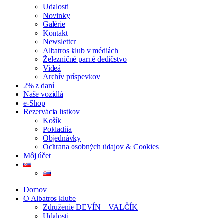
Udalosti
Novinky
Galérie
Kontakt
Newsletter
Albatros klub v médiách
Železničné parné dedičstvo
Videá
Archív príspevkov
2% z daní
Naše vozidlá
e-Shop
Rezervácia lístkov
Košík
Pokladňa
Objednávky
Ochrana osobných údajov & Cookies
Môj účet
Domov
O Albatros klube
Združenie DEVÍN – VALČÍK
Udalosti