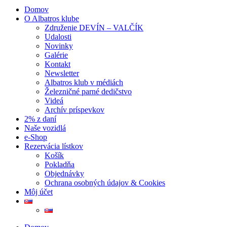
Domov
O Albatros klube
Združenie DEVÍN – VALČÍK
Udalosti
Novinky
Galérie
Kontakt
Newsletter
Albatros klub v médiách
Železničné parné dedičstvo
Videá
Archív príspevkov
2% z daní
Naše vozidlá
e-Shop
Rezervácia lístkov
Košík
Pokladňa
Objednávky
Ochrana osobných údajov & Cookies
Môj účet