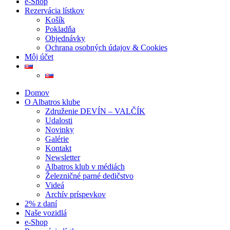
e-Shop
Rezervácia lístkov
Košík
Pokladňa
Objednávky
Ochrana osobných údajov & Cookies
Môj účet
Domov
O Albatros klube
Združenie DEVÍN – VALČÍK
Udalosti
Novinky
Galérie
Kontakt
Newsletter
Albatros klub v médiách
Železničné parné dedičstvo
Videá
Archív príspevkov
2% z daní
Naše vozidlá
e-Shop