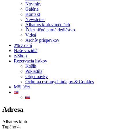
Novinky
Galérie
Kontakt
Newsletter
Albatros klub v médiách
Železničné parné dedičstvo
Videá
Archív príspevkov
2% z daní
Naše vozidlá
e-Shop
Rezervácia lístkov
Košík
Pokladňa
Objednávky
Ochrana osobných údajov & Cookies
Môj účet
Adresa
Albatros klub
Tupého 4