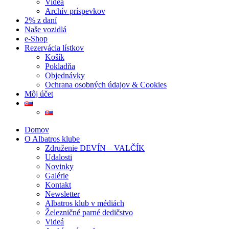
Videá
Archív príspevkov
2% z daní
Naše vozidlá
e-Shop
Rezervácia lístkov
Košík
Pokladňa
Objednávky
Ochrana osobných údajov & Cookies
Môj účet
Domov
O Albatros klube
Združenie DEVÍN – VALČÍK
Udalosti
Novinky
Galérie
Kontakt
Newsletter
Albatros klub v médiách
Železničné parné dedičstvo
Videá