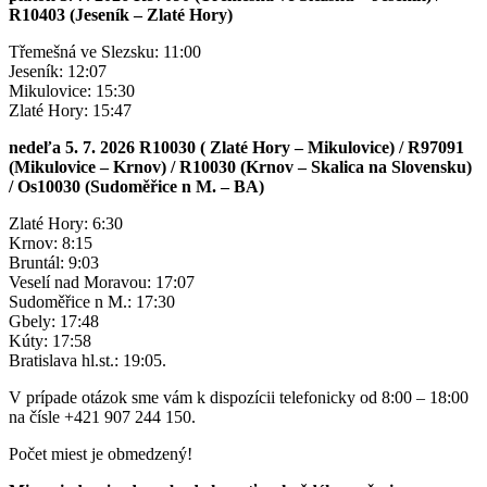
R10403 (Jeseník – Zlaté Hory)
Třemešná ve Slezsku: 11:00
Jeseník: 12:07
Mikulovice: 15:30
Zlaté Hory: 15:47
nedeľa 5. 7. 2026 R10030 ( Zlaté Hory – Mikulovice) / R97091
(Mikulovice – Krnov) / R10030 (Krnov – Skalica na Slovensku)
/ Os10030 (Sudoměřice n M. – BA)
Zlaté Hory: 6:30
Krnov: 8:15
Bruntál: 9:03
Veselí nad Moravou: 17:07
Sudoměřice n M.: 17:30
Gbely: 17:48
Kúty: 17:58
Bratislava hl.st.: 19:05.
V prípade otázok sme vám k dispozícii telefonicky od 8:00 – 18:00
na čísle +421 907 244 150.
Počet miest je obmedzený!