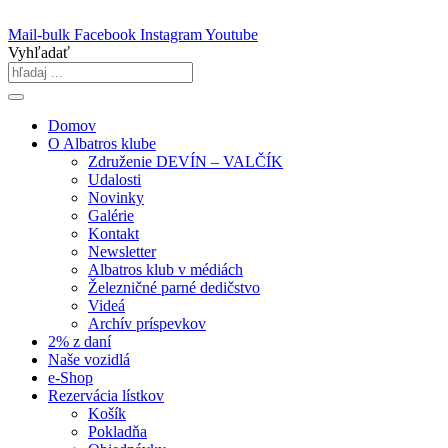
Skip
to
Mail-bulk
Facebook
Instagram
Youtube
content
Vyhľadať
Domov
O Albatros klube
Združenie DEVÍN – VALČÍK
Udalosti
Novinky
Galérie
Kontakt
Newsletter
Albatros klub v médiách
Železničné parné dedičstvo
Videá
Archív príspevkov
2% z daní
Naše vozidlá
e-Shop
Rezervácia lístkov
Košík
Pokladňa