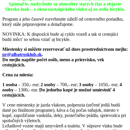
Spomaľte, nadýchnite sa atmosféry starých čias a objavte
Slezsko inak – z okna nostalgického vlaku aj zo sedla bicykla.
Program a jeho časové rozvrhnutie záleží od cestovného poriadku,
ktorý stále pripravujeme a dolaďujeme.
NOVINKA: K dispozícii bude aj cyklo vozeň a tak si cestujúci
budú môcť so sebou vziať aj bicykle.
Miestenky si môžete rezervovať už dnes prostredníctvom mejlu:
pr@albatrosklub.sk
.
Do mejlu napíšte počet osôb, meno a priezvisko, vek
cestujúcich.
Cena za miesta:
1 osoba
– 350,- eur;
2 osoby
– 700,- eur;
3 osoby
– 1050,- eur;
4
osoby
– 1300,- eur.
Do jedného kupé je možné umiestniť 4
cestujúcich.
V cene miestenky je jazda vlakom, polpenzia (určené jedlá budú
dané po finálnom programe), káva a čaj počas raňajok, miesto v
kupé, zapožičanie vankúša, deky, posteľného prádla, sprievodca pri
spoločných výletoch.
Ležadlové vozne majú umyváreň a toaletu. V súprave vlaku bude