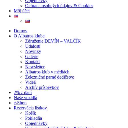
Objednávky
Ochrana osobných údajov & Cookies
Môj účet
Domov
O Albatros klube
Združenie DEVÍN – VALČÍK
Udalosti
Novinky
Galérie
Kontakt
Newsletter
Albatros klub v médiách
Železničné parné dedičstvo
Videá
Archív príspevkov
2% z daní
Naše vozidlá
e-Shop
Rezervácia lístkov
Košík
Pokladňa
Objednávky