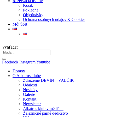
Rezervácia lístkov
Košík
Pokladňa
Objednávky
Ochrana osobných údajov & Cookies
Môj účet
Vyhľadať
Facebook
Instagram
Youtube
Domov
O Albatros klube
Združenie DEVÍN – VALČÍK
Udalosti
Novinky
Galérie
Kontakt
Newsletter
Albatros klub v médiách
Železničné parné dedičstvo