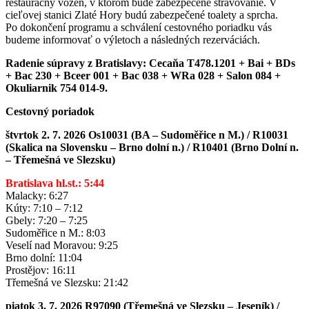
reštauračný vozeň, v ktorom bude zabezpečené stravovanie. V
cieľovej stanici Zlaté Hory budú zabezpečené toalety a sprcha.
Po dokončení programu a schválení cestovného poriadku vás
budeme informovať o výletoch a následných rezerváciách.
Radenie súpravy z Bratislavy: Cecaňa T478.1201 + Bai + BDs
+ Bac 230 + Bceer 001 + Bac 038 + WRa 028 + Salon 084 +
Okuliarnik 754 014-9.
Cestovný poriadok
štvrtok 2. 7. 2026 Os10031 (BA – Sudoměřice n M.) / R10031
(Skalica na Slovensku – Brno dolní n.) / R10401 (Brno Dolní n.
– Třemešná ve Slezsku)
Bratislava hl.st.: 5:44
Malacky: 6:27
Kúty: 7:10 – 7:12
Gbely: 7:20 – 7:25
Sudoměřice n M.: 8:03
Veselí nad Moravou: 9:25
Brno dolní: 11:04
Prostějov: 16:11
Třemešná ve Slezsku: 21:42
piatok 3. 7. 2026 R97090 (Třemešná ve Slezsku – Jeseník) /