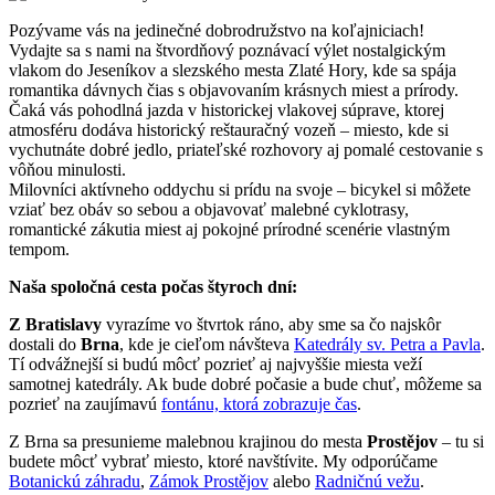
Pozývame vás na jedinečné dobrodružstvo na koľajniciach!
Vydajte sa s nami na štvordňový poznávací výlet nostalgickým
vlakom do Jeseníkov a slezského mesta Zlaté Hory, kde sa spája
romantika dávnych čias s objavovaním krásnych miest a prírody.
Čaká vás pohodlná jazda v historickej vlakovej súprave, ktorej
atmosféru dodáva historický reštauračný vozeň – miesto, kde si
vychutnáte dobré jedlo, priateľské rozhovory aj pomalé cestovanie s
vôňou minulosti.
Milovníci aktívneho oddychu si prídu na svoje – bicykel si môžete
vziať bez obáv so sebou a objavovať malebné cyklotrasy,
romantické zákutia miest aj pokojné prírodné scenérie vlastným
tempom.
Naša spoločná cesta počas štyroch dní:
Z Bratislavy
vyrazíme vo štvrtok ráno, aby sme sa čo najskôr
dostali do
Brna
, kde je cieľom návšteva
Katedrály sv. Petra a Pavla
.
Tí odvážnejší si budú môcť pozrieť aj najvyššie miesta veží
samotnej katedrály. Ak bude dobré počasie a bude chuť, môžeme sa
pozrieť na zaujímavú
fontánu, ktorá zobrazuje čas
.
Z Brna sa presunieme malebnou krajinou do mesta
Prostějov
– tu si
budete môcť vybrať miesto, ktoré navštívite. My odporúčame
Botanickú záhradu
,
Zámok Prostějov
alebo
Radničnú vežu
.