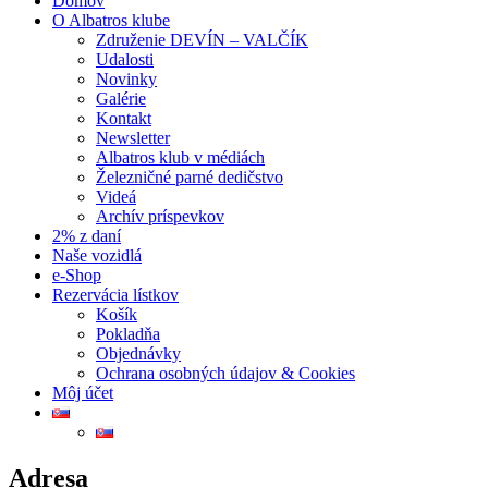
Domov
O Albatros klube
Združenie DEVÍN – VALČÍK
Udalosti
Novinky
Galérie
Kontakt
Newsletter
Albatros klub v médiách
Železničné parné dedičstvo
Videá
Archív príspevkov
2% z daní
Naše vozidlá
e-Shop
Rezervácia lístkov
Košík
Pokladňa
Objednávky
Ochrana osobných údajov & Cookies
Môj účet
Adresa