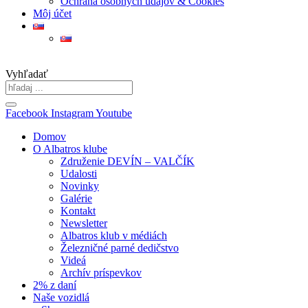
Ochrana osobných údajov & Cookies
Môj účet
Vyhľadať
Facebook
Instagram
Youtube
Domov
O Albatros klube
Združenie DEVÍN – VALČÍK
Udalosti
Novinky
Galérie
Kontakt
Newsletter
Albatros klub v médiách
Železničné parné dedičstvo
Videá
Archív príspevkov
2% z daní
Naše vozidlá