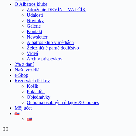
O Albatros klube
Združenie DEVÍN – VALČÍK
Udalosti
Novinky
Galérie
Kontakt
Newsletter
Albatros klub v médiách
Železničné parné dedičstvo
Videá
Archív príspevkov
2% z daní
Naše vozidlá
e-Shop
Rezervácia lístkov
Košík
Pokladňa
Objednávky
Ochrana osobných údajov & Cookies
Môj účet