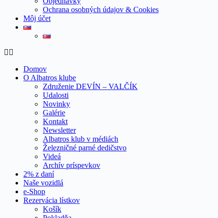
Objednávky
Ochrana osobných údajov & Cookies
Môj účet
Domov
O Albatros klube
Združenie DEVÍN – VALČÍK
Udalosti
Novinky
Galérie
Kontakt
Newsletter
Albatros klub v médiách
Železničné parné dedičstvo
Videá
Archív príspevkov
2% z daní
Naše vozidlá
e-Shop
Rezervácia lístkov
Košík
Pokladňa