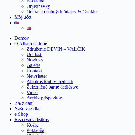
Pokladňa
Objednávky
Ochrana osobných údajov & Cookies
Môj účet
Domov
O Albatros klube
Združenie DEVÍN – VALČÍK
Udalosti
Novinky
Galérie
Kontakt
Newsletter
Albatros klub v médiách
Železničné parné dedičstvo
Videá
Archív príspevkov
2% z daní
Naše vozidlá
e-Shop
Rezervácia lístkov
Košík
Pokladňa