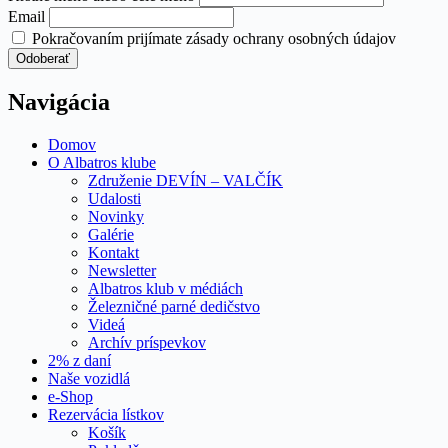
Email
Pokračovaním prijímate zásady ochrany osobných údajov
Navigácia
Domov
O Albatros klube
Združenie DEVÍN – VALČÍK
Udalosti
Novinky
Galérie
Kontakt
Newsletter
Albatros klub v médiách
Železničné parné dedičstvo
Videá
Archív príspevkov
2% z daní
Naše vozidlá
e-Shop
Rezervácia lístkov
Košík