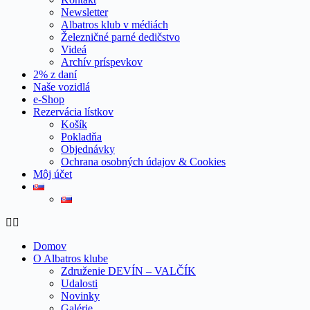
Newsletter
Albatros klub v médiách
Železničné parné dedičstvo
Videá
Archív príspevkov
2% z daní
Naše vozidlá
e-Shop
Rezervácia lístkov
Košík
Pokladňa
Objednávky
Ochrana osobných údajov & Cookies
Môj účet
Domov
O Albatros klube
Združenie DEVÍN – VALČÍK
Udalosti
Novinky
Galérie