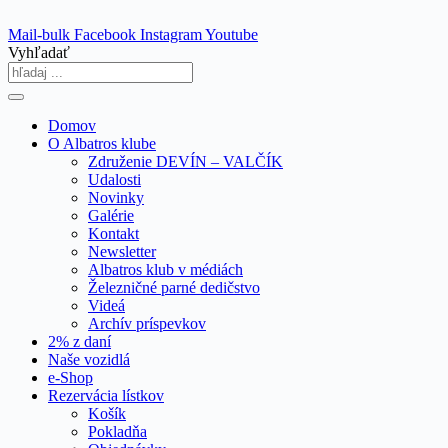
Skip
to
Mail-bulk
Facebook
Instagram
Youtube
content
Vyhľadať
Domov
O Albatros klube
Združenie DEVÍN – VALČÍK
Udalosti
Novinky
Galérie
Kontakt
Newsletter
Albatros klub v médiách
Železničné parné dedičstvo
Videá
Archív príspevkov
2% z daní
Naše vozidlá
e-Shop
Rezervácia lístkov
Košík
Pokladňa