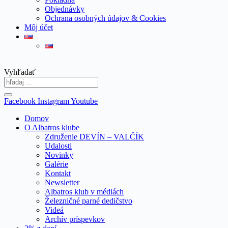
Objednávky
Ochrana osobných údajov & Cookies
Môj účet
Vyhľadať
Facebook
Instagram
Youtube
Domov
O Albatros klube
Združenie DEVÍN – VALČÍK
Udalosti
Novinky
Galérie
Kontakt
Newsletter
Albatros klub v médiách
Železničné parné dedičstvo
Videá
Archív príspevkov