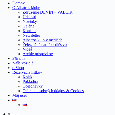
Domov
O Albatros klube
Združenie DEVÍN – VALČÍK
Udalosti
Novinky
Galérie
Kontakt
Newsletter
Albatros klub v médiách
Železničné parné dedičstvo
Videá
Archív príspevkov
2% z daní
Naše vozidlá
e-Shop
Rezervácia lístkov
Košík
Pokladňa
Objednávky
Ochrana osobných údajov & Cookies
Môj účet