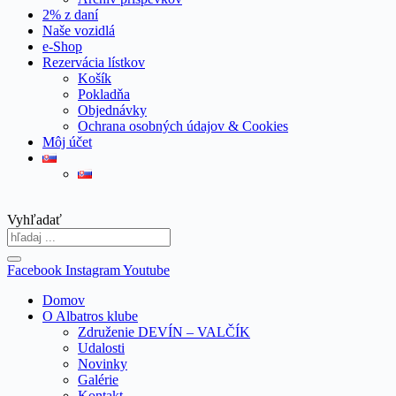
2% z daní
Naše vozidlá
e-Shop
Rezervácia lístkov
Košík
Pokladňa
Objednávky
Ochrana osobných údajov & Cookies
Môj účet
Vyhľadať
Facebook
Instagram
Youtube
Domov
O Albatros klube
Združenie DEVÍN – VALČÍK
Udalosti
Novinky
Galérie
Kontakt