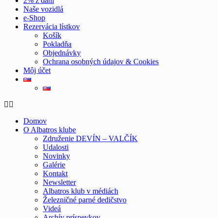
2% z daní
Naše vozidlá
e-Shop
Rezervácia lístkov
Košík
Pokladňa
Objednávky
Ochrana osobných údajov & Cookies
Môj účet
Domov
O Albatros klube
Združenie DEVÍN – VALČÍK
Udalosti
Novinky
Galérie
Kontakt
Newsletter
Albatros klub v médiách
Železničné parné dedičstvo
Videá
Archív príspevkov