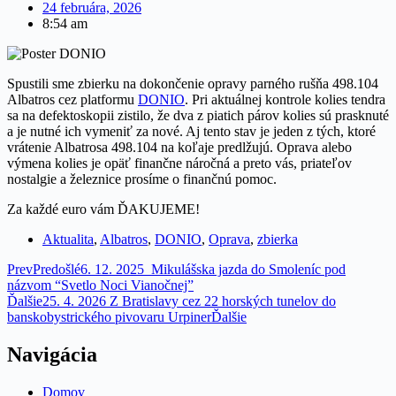
24 februára, 2026
8:54 am
Spustili sme zbierku na dokončenie opravy parného rušňa 498.104
Albatros cez platformu
DONIO
. Pri aktuálnej kontrole kolies tendra
sa na defektoskopii zistilo, že dva z piatich párov kolies sú prasknuté
a je nutné ich vymeniť za nové. Aj tento stav je jeden z tých, ktoré
vrátenie Albatrosa 498.104 na koľaje predlžujú. Oprava alebo
výmena kolies je opäť finančne náročná a preto vás, priateľov
nostalgie a železnice prosíme o finančnú pomoc.
Za každé euro vám ĎAKUJEME!
Aktualita
,
Albatros
,
DONIO
,
Oprava
,
zbierka
Prev
Predošlé
6. 12. 2025_Mikulášska jazda do Smoleníc pod
názvom “Svetlo Noci Vianočnej”
Ďalšie
25. 4. 2026 Z Bratislavy cez 22 horských tunelov do
banskobystrického pivovaru Urpiner
Ďalšie
Navigácia
Domov