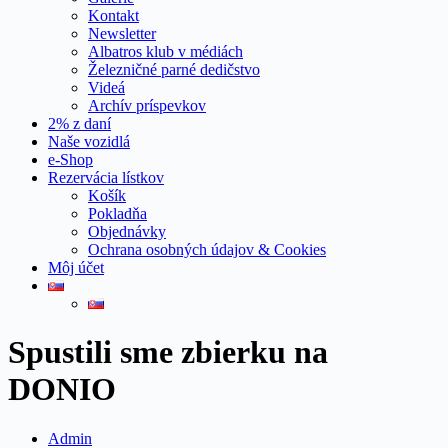
Kontakt
Newsletter
Albatros klub v médiách
Železničné parné dedičstvo
Videá
Archív príspevkov
2% z daní
Naše vozidlá
e-Shop
Rezervácia lístkov
Košík
Pokladňa
Objednávky
Ochrana osobných údajov & Cookies
Môj účet
Spustili sme zbierku na
DONIO
Admin