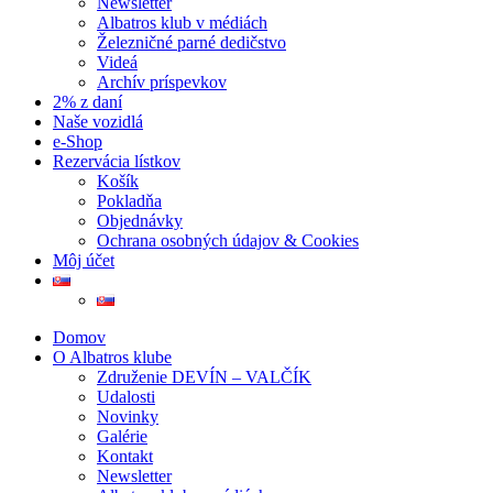
Newsletter
Albatros klub v médiách
Železničné parné dedičstvo
Videá
Archív príspevkov
2% z daní
Naše vozidlá
e-Shop
Rezervácia lístkov
Košík
Pokladňa
Objednávky
Ochrana osobných údajov & Cookies
Môj účet
Domov
O Albatros klube
Združenie DEVÍN – VALČÍK
Udalosti
Novinky
Galérie
Kontakt
Newsletter