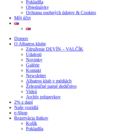
Pokladňa
Objednávky
Ochrana osobných údajov & Cookies
Môj účet
Domov
O Albatros klube
Združenie DEVÍN – VALČÍK
Udalosti
Novinky
Galérie
Kontakt
Newsletter
Albatros klub v médiách
Železničné parné dedičstvo
Videá
Archív príspevkov
2% z daní
Naše vozidlá
e-Shop
Rezervácia lístkov
Košík
Pokladňa