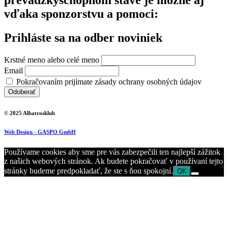
vďaka sponzorstvu a pomoci:
Prihláste sa na odber noviniek
Krstné meno alebo celé meno
Email
Pokračovaním prijímate zásady ochrany osobných údajov
© 2025 Albatrosklub
Web Design - GASPO GmbH
Používame cookies aby sme pre vás zabezpečili ten najlepší zážitok
z našich webových stránok. Ak budete pokračovať v používaní tejto
stránky budeme predpokladať, že ste s ňou spokojní.
OK