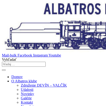
Skip
to
content
Mail-bulk
Facebook
Instagram
Youtube
Vyhľadať
Domov
O Albatros klube
Združenie DEVÍN – VALČÍK
Udalosti
Novinky
Galérie
Kontakt