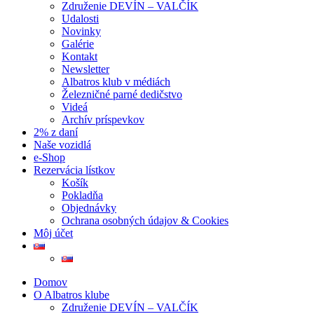
Združenie DEVÍN – VALČÍK
Udalosti
Novinky
Galérie
Kontakt
Newsletter
Albatros klub v médiách
Železničné parné dedičstvo
Videá
Archív príspevkov
2% z daní
Naše vozidlá
e-Shop
Rezervácia lístkov
Košík
Pokladňa
Objednávky
Ochrana osobných údajov & Cookies
Môj účet
Domov
O Albatros klube
Združenie DEVÍN – VALČÍK