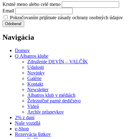
Krstné meno alebo celé meno
Email
Pokračovaním prijímate zásady ochrany osobných údajov
Navigácia
Domov
O Albatros klube
Združenie DEVÍN – VALČÍK
Udalosti
Novinky
Galérie
Kontakt
Newsletter
Albatros klub v médiách
Železničné parné dedičstvo
Videá
Archív príspevkov
2% z daní
Naše vozidlá
e-Shop
Rezervácia lístkov