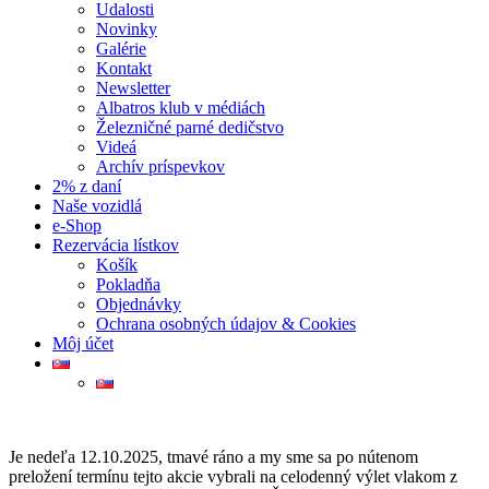
Udalosti
Novinky
Galérie
Kontakt
Newsletter
Albatros klub v médiách
Železničné parné dedičstvo
Videá
Archív príspevkov
2% z daní
Naše vozidlá
e-Shop
Rezervácia lístkov
Košík
Pokladňa
Objednávky
Ochrana osobných údajov & Cookies
Môj účet
Je nedeľa 12.10.2025, tmavé ráno a my sme sa po nútenom
preložení termínu tejto akcie vybrali na celodenný výlet vlakom z