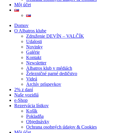
Môj účet
Domov
O Albatros klube
Združenie DEVÍN – VALČÍK
Udalosti
Novinky
Galérie
Kontakt
Newsletter
Albatros klub v médiách
Železničné parné dedičstvo
Videá
Archív príspevkov
2% z daní
Naše vozidlá
e-Shop
Rezervácia lístkov
Košík
Pokladňa
Objednávky
Ochrana osobných údajov & Cookies
Môj účet