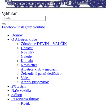
Vyhľadať
Facebook
Instagram
Youtube
Domov
O Albatros klube
Združenie DEVÍN – VALČÍK
Udalosti
Novinky
Galérie
Kontakt
Newsletter
Albatros klub v médiách
Železničné parné dedičstvo
Videá
Archív príspevkov
2% z daní
Naše vozidlá
e-Shop
Rezervácia lístkov
Košík