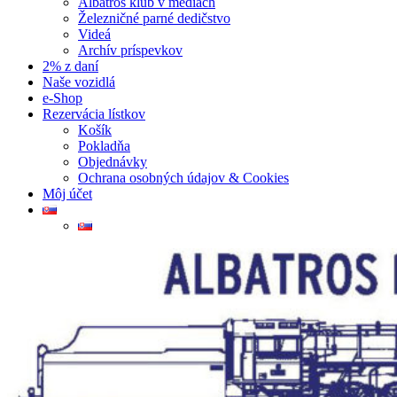
Albatros klub v médiách
Železničné parné dedičstvo
Videá
Archív príspevkov
2% z daní
Naše vozidlá
e-Shop
Rezervácia lístkov
Košík
Pokladňa
Objednávky
Ochrana osobných údajov & Cookies
Môj účet