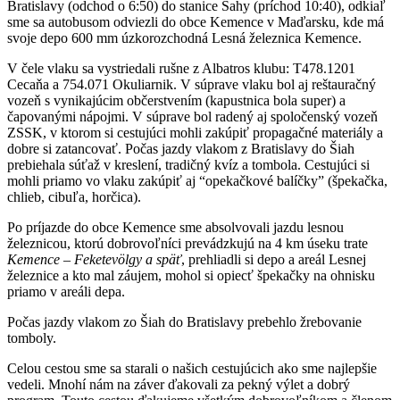
Bratislavy (odchod o 6:50) do stanice Šahy (príchod 10:40), odkiaľ
sme sa autobusom odviezli do obce Kemence v Maďarsku, kde má
svoje depo 600 mm úzkorozchodná Lesná železnica Kemence.
V čele vlaku sa vystriedali rušne z Albatros klubu: T478.1201
Cecaňa a 754.071 Okuliarnik. V súprave vlaku bol aj reštauračný
vozeň s vynikajúcim občerstvením (kapustnica bola super) a
čapovanými nápojmi. V súprave bol radený aj spoločenský vozeň
ZSSK, v ktorom si cestujúci mohli zakúpiť propagačné materiály a
dobre si zatancovať. Počas jazdy vlakom z Bratislavy do Šiah
prebiehala súťaž v kreslení, tradičný kvíz a tombola. Cestujúci si
mohli priamo vo vlaku zakúpiť aj “opekačkové balíčky” (špekačka,
chlieb, cibuľa, horčica).
Po príjazde do obce Kemence sme absolvovali jazdu lesnou
železnicou, ktorú dobrovoľníci prevádzkujú na 4 km úseku trate
Kemence – Feketevölgy a späť
, prehliadli si depo a areál Lesnej
železnice a kto mal záujem, mohol si opiecť špekačky na ohnisku
priamo v areáli depa.
Počas jazdy vlakom zo Šiah do Bratislavy prebehlo žrebovanie
tomboly.
Celou cestou sme sa starali o našich cestujúcich ako sme najlepšie
vedeli. Mnohí nám na záver ďakovali za pekný výlet a dobrý