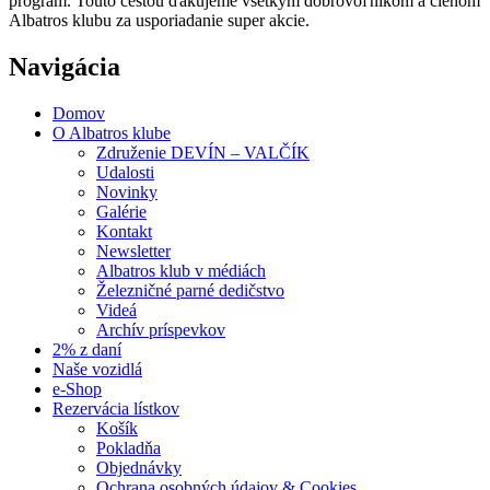
program. Touto cestou ďakujeme všetkým dobrovoľníkom a členom
Albatros klubu za usporiadanie super akcie.
Navigácia
Domov
O Albatros klube
Združenie DEVÍN – VALČÍK
Udalosti
Novinky
Galérie
Kontakt
Newsletter
Albatros klub v médiách
Železničné parné dedičstvo
Videá
Archív príspevkov
2% z daní
Naše vozidlá
e-Shop
Rezervácia lístkov
Košík
Pokladňa
Objednávky
Ochrana osobných údajov & Cookies