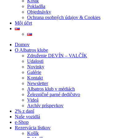
Košík
Pokladňa
Objednávky
Ochrana osobných údajov & Cookies
Môj účet
Domov
O Albatros klube
Združenie DEVÍN – VALČÍK
Udalosti
Novinky
Galérie
Kontakt
Newsletter
Albatros klub v médiách
Železničné parné dedičstvo
Videá
Archív príspevkov
2% z daní
Naše vozidlá
e-Shop
Rezervácia lístkov
Košík