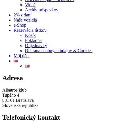
Videá
Archív príspevkov
2% z daní
Naše vozidlá
e-Shop
Rezervácia lístkov
Košík
Pokladňa
Objednávky
Ochrana osobných údajov & Cookies
Môj účet
Adresa
Albatros klub
Tupého 4
831 01 Bratislava
Slovenská republika
Telefonický kontakt