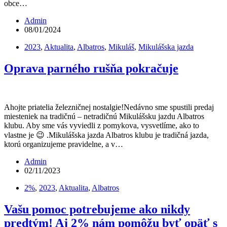
obce…
Admin
08/01/2024
2023
,
Aktualita
,
Albatros
,
Mikuláš
,
Mikulášska jazda
Oprava parného rušňa pokračuje
Ahojte priatelia železničnej nostalgie!Nedávno sme spustili predaj
miesteniek na tradičnú – netradičnú Mikulášsku jazdu Albatros
klubu. Aby sme vás vyviedli z pomykova, vysvetlíme, ako to
vlastne je 😉 .Mikulášska jazda Albatros klubu je tradičná jazda,
ktorú organizujeme pravidelne, a v…
Admin
02/11/2023
2%
,
2023
,
Aktualita
,
Albatros
Vašu pomoc potrebujeme ako nikdy
predtým! Aj 2% nám pomôžu byť opäť s