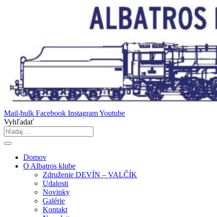
Skip
to
content
Mail-bulk
Facebook
Instagram
Youtube
Vyhľadať
Domov
O Albatros klube
Združenie DEVÍN – VALČÍK
Udalosti
Novinky
Galérie
Kontakt