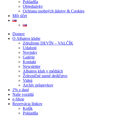
Pokladňa
Objednávky
Ochrana osobných údajov & Cookies
Môj účet
Domov
O Albatros klube
Združenie DEVÍN – VALČÍK
Udalosti
Novinky
Galérie
Kontakt
Newsletter
Albatros klub v médiách
Železničné parné dedičstvo
Videá
Archív príspevkov
2% z daní
Naše vozidlá
e-Shop
Rezervácia lístkov
Košík
Pokladňa