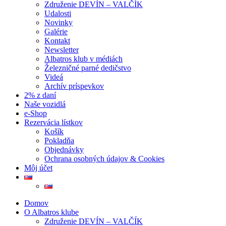
Združenie DEVÍN – VALČÍK
Udalosti
Novinky
Galérie
Kontakt
Newsletter
Albatros klub v médiách
Železničné parné dedičstvo
Videá
Archív príspevkov
2% z daní
Naše vozidlá
e-Shop
Rezervácia lístkov
Košík
Pokladňa
Objednávky
Ochrana osobných údajov & Cookies
Môj účet
Domov
O Albatros klube
Združenie DEVÍN – VALČÍK