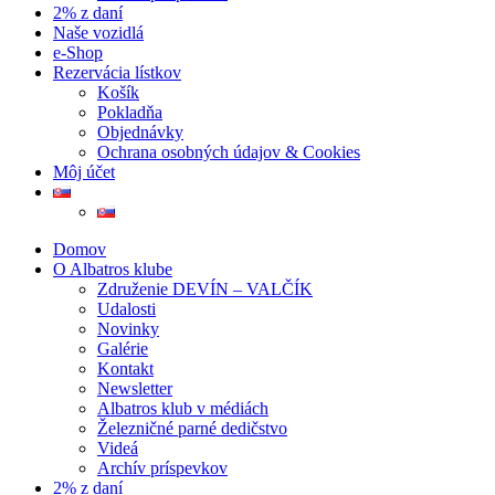
2% z daní
Naše vozidlá
e-Shop
Rezervácia lístkov
Košík
Pokladňa
Objednávky
Ochrana osobných údajov & Cookies
Môj účet
Domov
O Albatros klube
Združenie DEVÍN – VALČÍK
Udalosti
Novinky
Galérie
Kontakt
Newsletter
Albatros klub v médiách
Železničné parné dedičstvo
Videá
Archív príspevkov
2% z daní