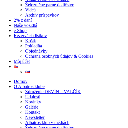
Železničné parné dedičstvo
Videá
Archív príspevkov
2% z daní
Naše vozidlá
e-Shop
Rezervácia lístkov
Košík
Pokladňa
Objednávky
Ochrana osobných údajov & Cookies
Môj účet
Domov
O Albatros klube
Združenie DEVÍN – VALČÍK
Udalosti
Novinky
Galérie
Kontakt
Newsletter
Albatros klub v médiách
Železničné parné dedičstvo