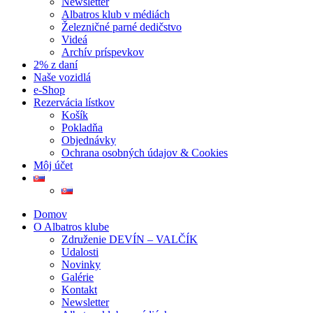
Newsletter
Albatros klub v médiách
Železničné parné dedičstvo
Videá
Archív príspevkov
2% z daní
Naše vozidlá
e-Shop
Rezervácia lístkov
Košík
Pokladňa
Objednávky
Ochrana osobných údajov & Cookies
Môj účet
Domov
O Albatros klube
Združenie DEVÍN – VALČÍK
Udalosti
Novinky
Galérie
Kontakt
Newsletter