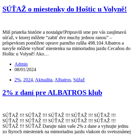
SÚŤAŽ o miestenky do Hoštic u Volyně!
Milí priatelia histórie a nostalgie!Pripravili sme pre vás zaujímavú
súťaž, v ktorej môžete “zabiť dve muchy jednou ranou” –
príspevkom pomôžete oprave parného rušňa 498.104 Albatros a
navyše môžete vyhrať miestenku na mimoriadnu jazdu Cecaňou do
Hoštic u Volyně! Ako…
Admin
08/01/2024
2%
,
2024
,
Aktualita
,
Albatros
,
Súžaž
2% z daní pre ALBATROS klub
SÚŤAŽ !!! SÚŤAŽ !!! SÚŤAŽ !!! SÚŤAŽ !!! SÚŤAŽ !!!
SÚŤAŽ !!! SÚŤAŽ !!! SÚŤAŽ !!! SÚŤAŽ !!! SÚŤAŽ !!!
SÚŤAŽ !!! SÚŤAŽ Darujte nám vaše 2% z dane a vyhrajte jednu
zo štyroch miesteniek na mimoriadnu jazdu vlakom do svetoznámej