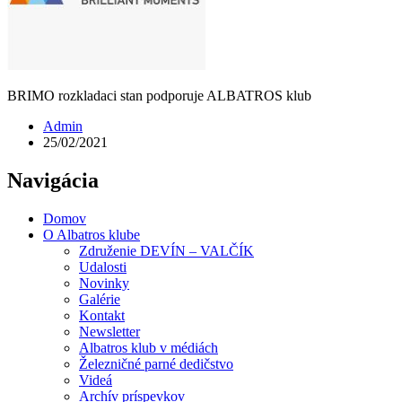
BRIMO rozkladaci stan podporuje ALBATROS klub
Admin
25/02/2021
Navigácia
Domov
O Albatros klube
Združenie DEVÍN – VALČÍK
Udalosti
Novinky
Galérie
Kontakt
Newsletter
Albatros klub v médiách
Železničné parné dedičstvo
Videá
Archív príspevkov