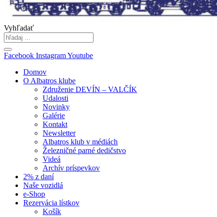
Vyhľadať
Facebook
Instagram
Youtube
Domov
O Albatros klube
Združenie DEVÍN – VALČÍK
Udalosti
Novinky
Galérie
Kontakt
Newsletter
Albatros klub v médiách
Železničné parné dedičstvo
Videá
Archív príspevkov
2% z daní
Naše vozidlá
e-Shop
Rezervácia lístkov
Košík