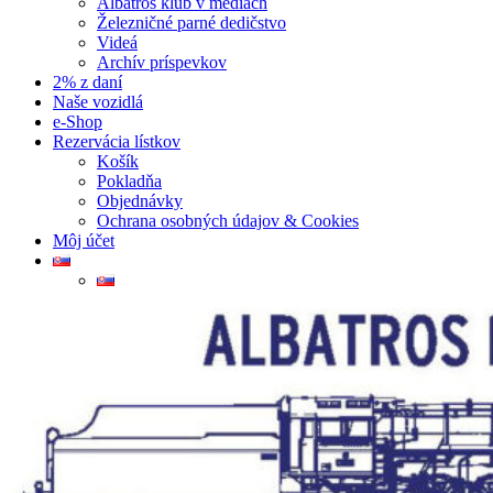
Albatros klub v médiách
Železničné parné dedičstvo
Videá
Archív príspevkov
2% z daní
Naše vozidlá
e-Shop
Rezervácia lístkov
Košík
Pokladňa
Objednávky
Ochrana osobných údajov & Cookies
Môj účet