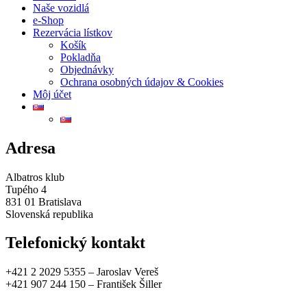
Naše vozidlá
e-Shop
Rezervácia lístkov
Košík
Pokladňa
Objednávky
Ochrana osobných údajov & Cookies
Môj účet
Adresa
Albatros klub
Tupého 4
831 01 Bratislava
Slovenská republika
Telefonický kontakt
+421 2 2029 5355 – Jaroslav Vereš
+421 907 244 150 – František Šiller